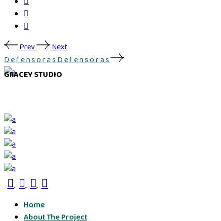
Prev
Next
D
e
f
e
n
s
o
r
a
s
D
e
f
e
n
s
o
r
a
s
GRACEY STUDIO
Home
About The Project