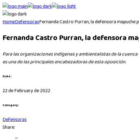
Skip
to
the
Home
Defensoras
Fernanda Castro Purran, la defensora mapuche pe
content
Fernanda Castro Purran, la defensora ma
Para las organizaciones indígenas y ambientalistas de la cuenca d
es una de las principales encabezadoras de esta oposición.
Date:
22 de February de 2022
Category:
Defensoras
Share: